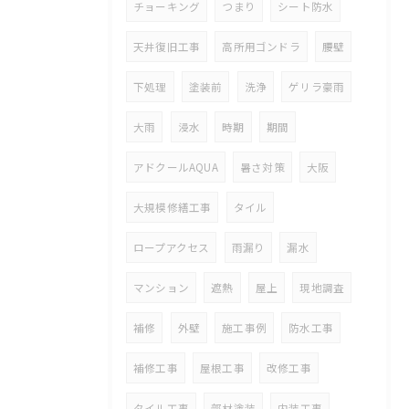
チョーキング
つまり
シート防水
天井復旧工事
高所用ゴンドラ
腰壁
下処理
塗装前
洗浄
ゲリラ豪雨
大雨
浸水
時期
期間
アドクールAQUA
暑さ対策
大阪
大規模修繕工事
タイル
ロープアクセス
雨漏り
漏水
マンション
遮熱
屋上
現地調査
補修
外壁
施工事例
防水工事
補修工事
屋根工事
改修工事
タイル工事
部材塗装
内装工事