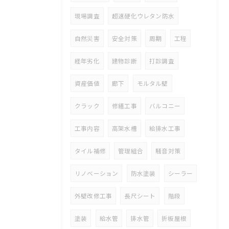
現場調査
超速硬化ウレタン防水
自然災害
安全対策
周期
工程
経年劣化
建物診断
打診調査
資産価値
廊下
モルタル壁
クラック
修繕工事
バルコニー
工事内容
高架水槽
給排水工事
タイル補修
管理組合
騒音対策
リノベーション
防水塗装
シーラー
外壁改修工事
長尺シート
階段
塗装
給水管
排水管
折板屋根