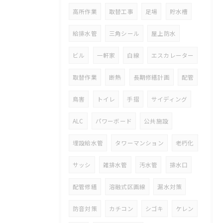
高所作業
取替工事
足場
貯水槽
給排水管
三角シール
屋上防水
ビル
一軒家
白線
エスカレーター
取替作業
断熱
長期修繕計画
配管
鳥害
トイレ
手摺
サイディング
ALC
パワーボード
公共施設
埋設給水管
タワーマンション
老朽化
サッシ
雑排水管
汚水管
排水口
配管修繕
溶融式区画線
漏水対策
防音対策
カチコン
シゴキ
ケレン