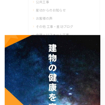
公共工事
星功からのお知らせ
お客様の声
その他 工事・星功ブログ
内装・リフォーム工事
補修工事
塗装工事
防水工事
星功ブログ
現地調査
大規模修繕工事
最近の投稿