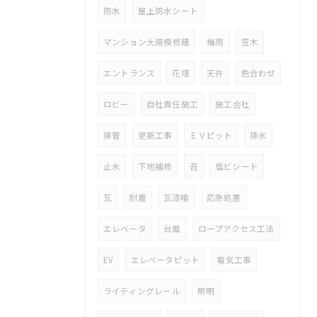
防水
屋上防水シート
マンション大規模修繕
梅雨
笠木
エントランス
花壇
天井
色合わせ
ロビー
自社責任施工
施工会社
排管
更新工事
ＥＶピット
排水
止水
下地補修
苔
塩ビシート
瓦
耐震
瓦漆喰
応急処置
エレベータ
台風
ロープアクセス工法
EV
エレベータピット
電気工事
ライティングレール
照明