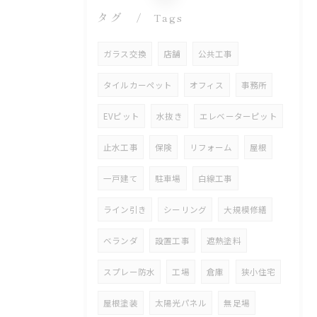
タグ
Tags
ガラス交換
店舗
公共工事
タイルカーペット
オフィス
事務所
EVピット
水抜き
エレベーターピット
止水工事
保険
リフォーム
屋根
一戸建て
駐車場
白線工事
ライン引き
シーリング
大規模修繕
ベランダ
設置工事
遮熱塗料
スプレー防水
工場
倉庫
狭小住宅
屋根塗装
太陽光パネル
無足場