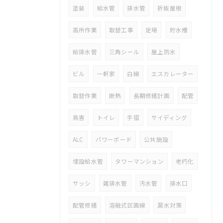
塗装
給水管
排水管
折板屋根
高所作業
取替工事
足場
貯水槽
給排水管
三角シール
屋上防水
ビル
一軒家
白線
エスカレーター
取替作業
断熱
長期修繕計画
配管
鳥害
トイレ
手摺
サイディング
ALC
パワーボード
公共施設
埋設給水管
タワーマンション
老朽化
サッシ
雑排水管
汚水管
排水口
配管修繕
溶融式区画線
漏水対策