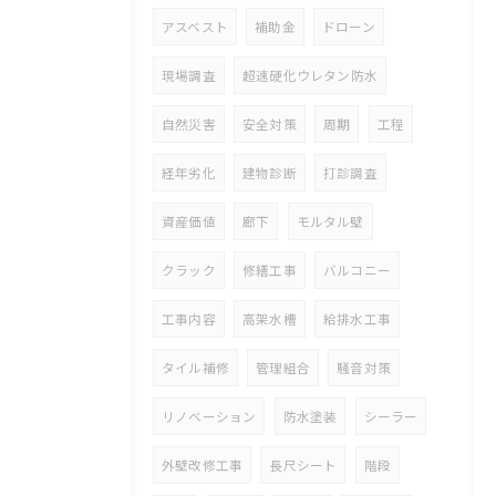
アスベスト
補助金
ドローン
現場調査
超速硬化ウレタン防水
自然災害
安全対策
周期
工程
経年劣化
建物診断
打診調査
資産価値
廊下
モルタル壁
クラック
修繕工事
バルコニー
工事内容
高架水槽
給排水工事
タイル補修
管理組合
騒音対策
リノベーション
防水塗装
シーラー
外壁改修工事
長尺シート
階段