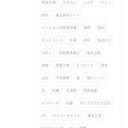
防音対策
カチコン
シゴキ
ケレン
防水
屋上防水シート
マンション大規模修繕
梅雨
笠木
エントランス
花壇
天井
色合わせ
ロビー
自社責任施工
施工会社
排管
更新工事
ＥＶピット
排水
止水
下地補修
苔
塩ビシート
瓦
耐震
瓦漆喰
応急処置
エレベータ
台風
ロープアクセス工法
EV
エレベータピット
電気工事
ライティングレール
照明