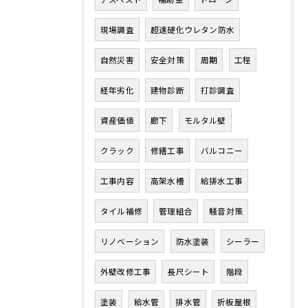
現場調査
超速硬化ウレタン防水
自然災害
安全対策
周期
工程
経年劣化
建物診断
打診調査
資産価値
廊下
モルタル壁
クラック
修繕工事
バルコニー
工事内容
高架水槽
給排水工事
タイル補修
管理組合
騒音対策
リノベーション
防水塗装
シーラー
外壁改修工事
長尺シート
階段
塗装
給水管
排水管
折板屋根