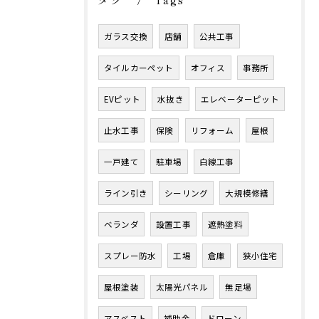
Tags
ガラス交換
店舗
公共工事
タイルカーペット
オフィス
事務所
EVピット
水抜き
エレベーターピット
止水工事
保険
リフォーム
屋根
一戸建て
駐車場
白線工事
お問い合わせはこちら
お問い合わせはこちら
ライン引き
シーリング
大規模修繕
ベランダ
設置工事
遮熱塗料
スプレー防水
工場
倉庫
狭小住宅
屋根塗装
太陽光パネル
無足場
アスベスト
補助金
ドローン