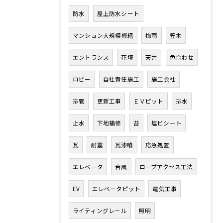
防水
屋上防水シート
マンション大規模修繕
梅雨
笠木
エントランス
花壇
天井
色合わせ
ロビー
自社責任施工
施工会社
排管
更新工事
ＥＶピット
排水
止水
下地補修
苔
塩ビシート
瓦
耐震
瓦漆喰
応急処置
エレベータ
台風
ロープアクセス工法
EV
エレベータピット
電気工事
ライティングレール
照明