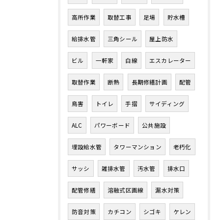
高所作業
取替工事
足場
貯水槽
給排水管
三角シール
屋上防水
ビル
一軒家
白線
エスカレーター
取替作業
断熱
長期修繕計画
配管
鳥害
トイレ
手摺
サイディング
ALC
パワーボード
公共施設
埋設給水管
タワーマンション
老朽化
サッシ
雑排水管
汚水管
排水口
配管修繕
溶融式区画線
漏水対策
防音対策
カチコン
シゴキ
ケレン