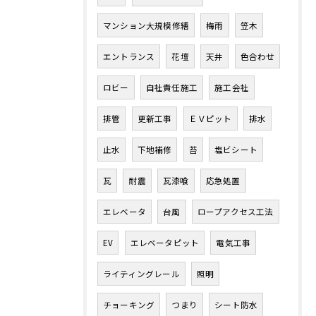
マンション大規模修繕
梅雨
笠木
エントランス
花壇
天井
色合わせ
ロビー
自社責任施工
施工会社
排管
更新工事
ＥＶピット
排水
止水
下地補修
苔
塩ビシート
瓦
耐震
瓦漆喰
応急処置
エレベータ
台風
ロープアクセス工法
EV
エレベータピット
電気工事
ライティングレール
照明
チョーキング
つまり
シート防水