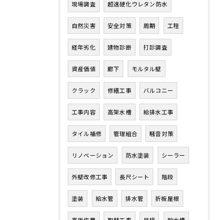
現場調査
超速硬化ウレタン防水
自然災害
安全対策
周期
工程
経年劣化
建物診断
打診調査
資産価値
廊下
モルタル壁
クラック
修繕工事
バルコニー
工事内容
高架水槽
給排水工事
タイル補修
管理組合
騒音対策
リノベーション
防水塗装
シーラー
外壁改修工事
長尺シート
階段
塗装
給水管
排水管
折板屋根