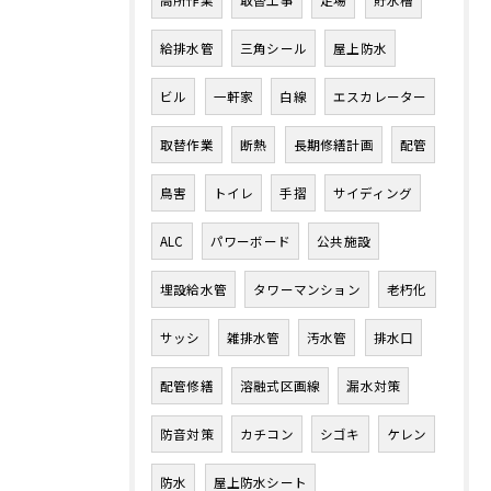
高所作業
取替工事
足場
貯水槽
給排水管
三角シール
屋上防水
ビル
一軒家
白線
エスカレーター
取替作業
断熱
長期修繕計画
配管
鳥害
トイレ
手摺
サイディング
ALC
パワーボード
公共施設
埋設給水管
タワーマンション
老朽化
サッシ
雑排水管
汚水管
排水口
配管修繕
溶融式区画線
漏水対策
防音対策
カチコン
シゴキ
ケレン
防水
屋上防水シート