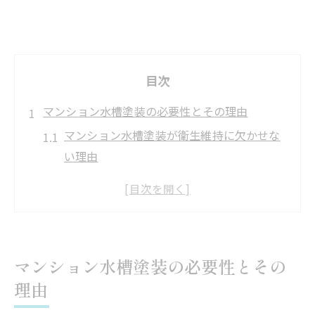
目次
マンション水槽塗装の必要性とその理由
マンション水槽塗装が衛生維持に欠かせな
い理由
貯水槽塗装でマンションの水質を守る重要
性
高架水槽塗装が耐用年数に与える影響を解
説
マンション水槽塗装の必要性とその
マンション管理で塗装の必要性を再確認し
理由
よう