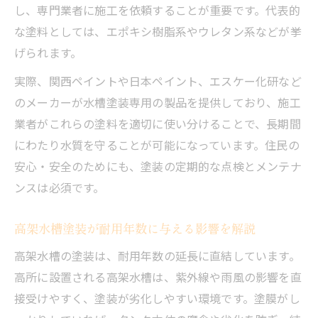
マンション水槽塗装の費用対効果を検証し
し、専門業者に施工を依頼することが重要です。代表的
よう
な塗料としては、エポキシ樹脂系やウレタン系などが挙
げられます。
受水槽塗装の注意点とよくある疑問に迫る
マンション受水槽塗装の注意点を徹底解説
実際、関西ペイントや日本ペイント、エスケー化研など
のメーカーが水槽塗装専用の製品を提供しており、施工
受水槽塗装でよくある疑問とその解消法
業者がこれらの塗料を適切に使い分けることで、長期間
自分で受水槽塗装する際のポイントと注意
にわたり水質を守ることが可能になっています。住民の
点
安心・安全のためにも、塗装の定期的な点検とメンテナ
受水槽塗装に関するよくある失敗例と対策
ンスは必須です。
塗装時に選びたいマンション受水槽用塗料
の特徴
高架水槽塗装が耐用年数に与える影響を解説
高架水槽の塗装は、耐用年数の延長に直結しています。
高所に設置される高架水槽は、紫外線や雨風の影響を直
接受けやすく、塗装が劣化しやすい環境です。塗膜がし