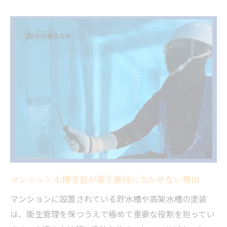
マンションの貯水槽塗装でサビや藻を防ぐ
方法
劣化を防ぐマンション貯水槽塗装のコツ
マンション貯水槽塗装で劣化を防ぐ実践ポ
イント
塗膜剥がれを防ぐマンション塗装メンテナ
ンス術
サビ発生を抑えるマンション水槽塗装の注
意点
マンションの貯水槽塗装に適した塗料選び
のコツ
マンション水槽塗装が衛生維持に欠かせない理由
マンション塗装で耐久性を高める下地処理
の方法
マンションに設置されている貯水槽や高架水槽の塗装
高架水槽塗装で耐用年数を延ばす秘訣
は、衛生管理を保つうえで極めて重要な役割を担ってい