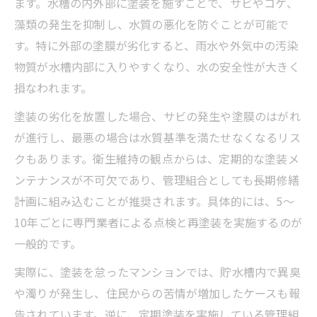
ます。水槽の内外部に塗装を施すことで、サビやコケ、
マンション高架水槽塗装で耐用年数を引き
藻類の発生を抑制し、水質の悪化を防ぐことが可能で
上げる方法
す。特に外部の塗膜が劣化すると、雨水や外気中の汚染
適切な塗装で高架水槽の寿命を延ばすコツ
物質が水槽内部に入りやすくなり、水の安全性が大きく
マンション水槽塗装のタイミングと耐用年
損なわれます。
数の関係
塗装の劣化を放置した場合、サビの発生や塗膜のはがれ
高架水槽の塗装費用と長期的なコスト削減
が進行し、最悪の場合は水質基準を満たせなくなるリス
策
クもあります。衛生維持の観点からは、定期的な塗装メ
マンション管理で注目したい高架水槽塗装
ンテナンスが不可欠であり、管理組合としても長期修繕
の効果
計画に組み込むことが推奨されます。具体的には、5～
受水槽塗装で安全守るポイント解説
10年ごとに専門業者による点検と再塗装を実施するのが
マンション受水槽塗装が安全維持に役立つ
一般的です。
理由
実際に、塗装を怠ったマンションでは、貯水槽内で異臭
受水槽塗装料金の目安とマンション管理の
や濁りが発生し、住民からの苦情が増加したケースも報
要点
告されています。逆に、定期塗装を実施している管理組