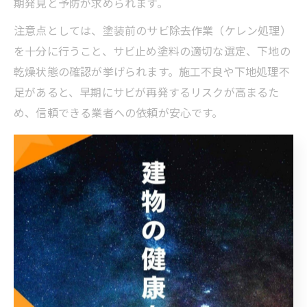
期発見と予防が求められます。
注意点としては、塗装前のサビ除去作業（ケレン処理）
を十分に行うこと、サビ止め塗料の適切な選定、下地の
乾燥状態の確認が挙げられます。施工不良や下地処理不
足があると、早期にサビが再発するリスクが高まるた
め、信頼できる業者への依頼が安心です。
失敗例として、安価な自己施工や不適切な塗料選びでサ
ビが再発し、短期間での再修繕が必要になった事例も報
告されています。管理組合やオーナーは、専門業者の実
績や保証内容も比較しながら、慎重に塗装計画を立てま
しょう。
マンションの貯水槽塗装に適した塗料選びのコツ
マンションの貯水槽や高架水槽塗装で使用する塗料は、