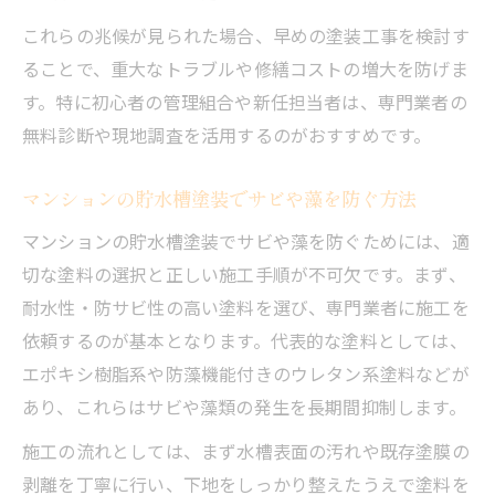
これらの兆候が見られた場合、早めの塗装工事を検討す
ることで、重大なトラブルや修繕コストの増大を防げま
す。特に初心者の管理組合や新任担当者は、専門業者の
無料診断や現地調査を活用するのがおすすめです。
マンションの貯水槽塗装でサビや藻を防ぐ方法
マンションの貯水槽塗装でサビや藻を防ぐためには、適
切な塗料の選択と正しい施工手順が不可欠です。まず、
耐水性・防サビ性の高い塗料を選び、専門業者に施工を
依頼するのが基本となります。代表的な塗料としては、
エポキシ樹脂系や防藻機能付きのウレタン系塗料などが
あり、これらはサビや藻類の発生を長期間抑制します。
施工の流れとしては、まず水槽表面の汚れや既存塗膜の
剥離を丁寧に行い、下地をしっかり整えたうえで塗料を