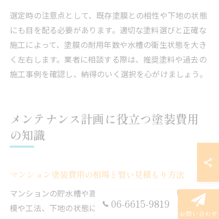
選定時の注意点として、既存塗膜との相性や下地の状態
にも目を配る必要があります。適切な塗料選びと正確な
施工によって、塗膜の耐用年数や水槽の衛生状態を大き
く左右します。業者に相談する際は、推奨塗料や過去の
施工事例を確認し、納得のいく選択を心がけましょう。
メンテナンス計画に役立つ塗装費用
の知識
マンション塗装費用の相場と賢い見積もり方法
マンションの貯水槽や高架水槽塗装にかかる費用は、規
06-6615-9819
模や工法、下地の状態によって大きく異なります。一般
お問い合わせ