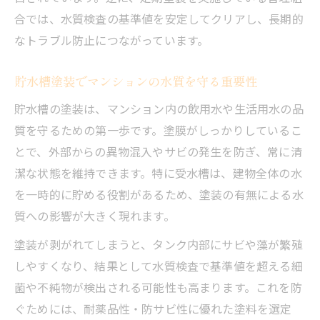
マンション受水槽の塗装で衛生対策を強化
合では、水質検査の基準値を安定してクリアし、長期的
する方法
なトラブル防止につながっています。
自分でできるマンション受水槽塗装の注意
点
貯水槽塗装でマンションの水質を守る重要性
受水槽塗装におすすめの塗料選びとポイン
貯水槽の塗装は、マンション内の飲用水や生活用水の品
ト
質を守るための第一歩です。塗膜がしっかりしているこ
メンテナンス計画に役立つ塗装費用の知識
とで、外部からの異物混入やサビの発生を防ぎ、常に清
マンション塗装費用の相場と賢い見積もり
潔な状態を維持できます。特に受水槽は、建物全体の水
方法
を一時的に貯める役割があるため、塗装の有無による水
高架水槽塗装費用の内訳と予算計画の立て
質への影響が大きく現れます。
方
塗装が剥がれてしまうと、タンク内部にサビや藻が繁殖
受水槽塗装料金の比較でマンション管理を
しやすくなり、結果として水質検査で基準値を超える細
最適化
菌や不純物が検出される可能性も高まります。これを防
塗装費用を抑えるためのマンション管理術
ぐためには、耐薬品性・防サビ性に優れた塗料を選定