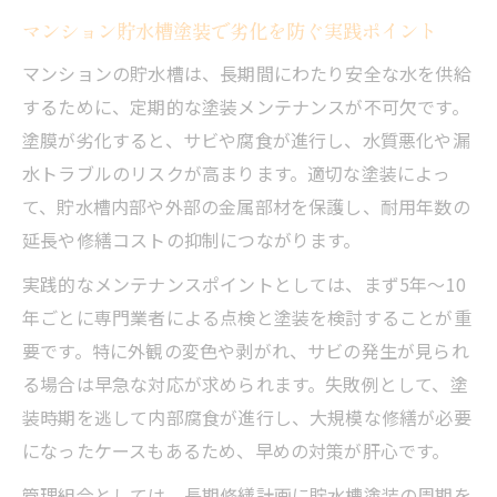
マンション貯水槽塗装で劣化を防ぐ実践ポイント
マンションの貯水槽は、長期間にわたり安全な水を供給
するために、定期的な塗装メンテナンスが不可欠です。
塗膜が劣化すると、サビや腐食が進行し、水質悪化や漏
水トラブルのリスクが高まります。適切な塗装によっ
て、貯水槽内部や外部の金属部材を保護し、耐用年数の
延長や修繕コストの抑制につながります。
実践的なメンテナンスポイントとしては、まず5年〜10
年ごとに専門業者による点検と塗装を検討することが重
要です。特に外観の変色や剥がれ、サビの発生が見られ
る場合は早急な対応が求められます。失敗例として、塗
装時期を逃して内部腐食が進行し、大規模な修繕が必要
になったケースもあるため、早めの対策が肝心です。
管理組合としては、長期修繕計画に貯水槽塗装の周期を