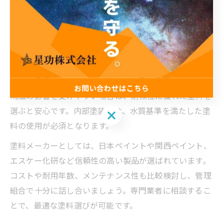
耐水性・防錆性・耐薬品性に優れたものを選ぶことがポ
イントです。代表的な塗料には「エポキシ樹脂系」「ウ
レタン系」「フッ素樹脂系」などがあり、それぞれ耐用
年数や耐久性、コストが異なります。
選定時のコツは、設置環境や使用状況に合わせて塗料の
特性を見極めることです。例えば、屋外設置で紫外線や
お問い合わせはこちら
雨風の影響を受けやすい場合は、耐候性に優れた塗料を
選ぶと安心です。内部塗装には、水質基準を満たした塗
お問い合わせはこちら
料の使用が必須となります。
塗料メーカーとしては、日本ペイントや関西ペイント、
エスケー化研など信頼性の高い製品が選ばれています。
コストや耐用年数、メンテナンス性も比較検討し、管理
組合で十分に話し合いましょう。専門業者に相談するこ
とで、最適な塗料選びが可能です。