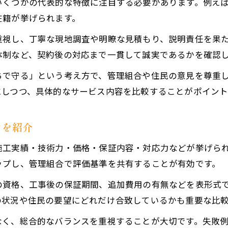
いくつかの代表的な特徴に注目する必要があります。例え
修繕費用と業者の対応力をどうチェックするか
在籍が挙げられます。
マンション大規模修繕の費用構成と内訳を把握
重視し、丁寧な現地調査や明瞭な見積もり、説明責任を果
見積書比較でチェックすべき業者の透明性
体制など、契約後の対応まで一貫して誠実であるかを確認
修繕費用相場と適正な価格判断のポイント
ちで守る」という考え方で、管理組合や住民の意見を尊重
大規模修繕業者の対応力を面談で見極める方法
にしつつ、具体的なサービス内容を比較することがポイント
費用だけでなく対応力も重視した業者選定術
業者選定で注意したい談合とトラブル対策
ツを紹介
大規模修繕工事で避けたい談合の基本知識
お問い合わせはこちら
お問い合わせはこちら
施工実績・技術力・価格・保証内容・対応力などが挙げら
業者選定時のトラブル事例とその回避策
ップし、管理組合で評価基準を共有することが有効です。
マンション大規模修繕で役立つチェックリスト
談合リスクを減らすための選定プロセス
の資格、工事後の保証期間、追加費用の有無などを表形式
の状況や住民の要望にどれだけ合致しているかも重要な比
信頼性の高い大規模修繕業者を選ぶ防衛策
なく、総合的なバランスを重視することが大切です。失敗