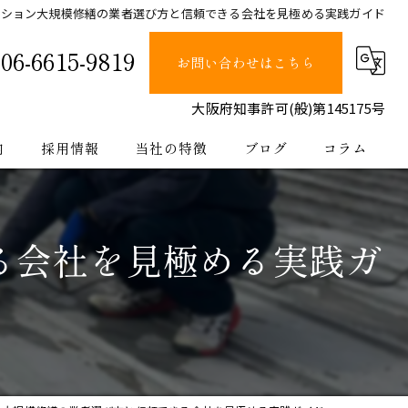
ンション大規模修繕の業者選び方と信頼できる会社を見極める実践ガイド
06-6615-9819
お問い合わせはこちら
大阪府知事許可(般)第145175号
内
採用情報
当社の特徴
ブログ
コラム
塗装
る会社を見極める実践ガ
止水
防水
内装
公共工事