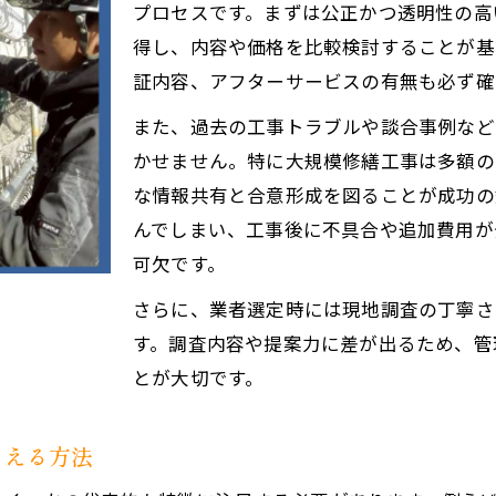
安全管理とアフターサービスの確認ポイント
プロセスです。まずは公正かつ透明性の高
業者選定基準を知って失敗しない修繕を実現
得し、内容や価格を比較検討することが基
マンション大規模修繕の業者選定基準を徹底解説
証内容、アフターサービスの有無も必ず確
大規模修繕工事の評価ポイントと比較方法
また、過去の工事トラブルや談合事例など
業者選定で重視すべきコストと品質のバランス
かせません。特に大規模修繕工事は多額の
な情報共有と合意形成を図ることが成功の
失敗しないための業者選定プロセスを紹介
んでしまい、工事後に不具合や追加費用が
大規模修繕業者選定基準の実践的な使い方
可欠です。
大規模修繕会社の実績や体制を比較するコツ
さらに、業者選定時には現地調査の丁寧さ
マンション大規模修繕の会社実績比較のポイント
す。調査内容や提案力に差が出るため、管
施工体制と管理力から業者をチェックする方法
とが大切です。
大規模修繕業者の過去事例を上手に活用する
会社一覧で分かる大規模修繕業者の強み分析
さえる方法
現場監督や技術者の対応力も比較材料にする