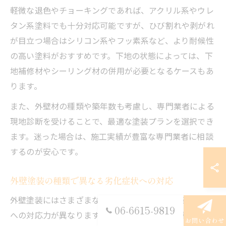
軽微な退色やチョーキングであれば、アクリル系やウレ
タン系塗料でも十分対応可能ですが、ひび割れや剥がれ
が目立つ場合はシリコン系やフッ素系など、より耐候性
の高い塗料がおすすめです。下地の状態によっては、下
地補修材やシーリング材の併用が必要となるケースもあ
ります。
また、外壁材の種類や築年数も考慮し、専門業者による
現地診断を受けることで、最適な塗装プランを選択でき
ます。迷った場合は、施工実績が豊富な専門業者に相談
するのが安心です。
外壁塗装の種類で異なる劣化症状への対応
外壁塗装にはさまざまな種類があり、それぞれ劣化症状
06-6615-9819
への対応力が異なります。大阪市の住宅で多く利用され
お問い合わせ