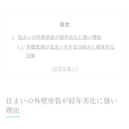
目次
住まいの外壁塗装が経年劣化に強い理由
外壁塗装が住まいを守る仕組みと経年劣化
対策
経年劣化に強い外壁塗装の選び方のポイン
ト
外壁塗装で防げる劣化症状とその効果
外壁塗装の耐久性が住まい長持ちの秘訣
住まいの外壁塗装が経年劣化に強い
経年劣化に差が出る外壁塗装の工法とは
理由
外壁塗装の寿命を延ばす大阪での実践法
大阪で実践できる外壁塗装の長寿命化のコ