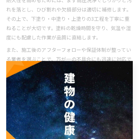
れを落とし、ひび割れや欠損部分は適切に補修します。
その上で、下塗り・中塗り・上塗りの3工程を丁寧に重
ねることが大切です。塗料の乾燥時間を守り、気温や湿
度にも配慮した作業が品質に直結します。
また、施工後のアフターフォローや保証体制が整ってい
る業者を選ぶことで、万が一の不具合にも迅速に対応で
きます。経験豊富な職人による確かな施工が、外壁塗装
の耐用年数をしっかりと引き出します。
外壁塗装の寿命を延ばす塗料選びの注意点
外壁塗装の寿命を延ばすためには、塗料選びが非常に重
要です。大阪市の気候では、遮熱・防水・耐候性の高い
塗料が特におすすめです。外壁塗料の耐用年数は種類に
よって大きく異なり、一般的にシリコン塗料で10～15