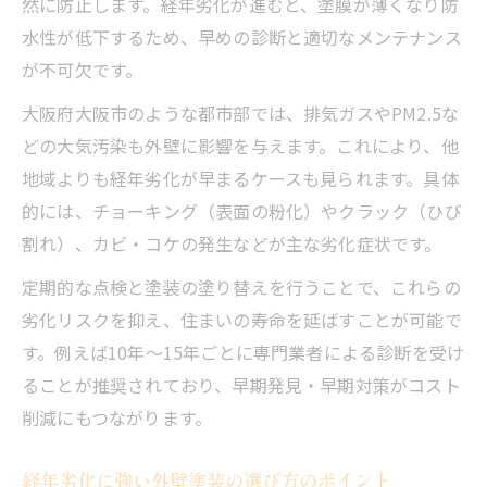
然に防止します。経年劣化が進むと、塗膜が薄くなり防
経年劣化の外壁に必要な塗装メンテナンス
水性が低下するため、早めの診断と適切なメンテナンス
放置しがちな外壁塗装の経年変化と対策
が不可欠です。
外壁塗装を放置した場合の経年劣化リスク
大阪府大阪市のような都市部では、排気ガスやPM2.5な
放置による外壁塗装の劣化症状と注意点
どの大気汚染も外壁に影響を与えます。これにより、他
外壁塗装の経年変化に早めの対応が重要な
地域よりも経年劣化が早まるケースも見られます。具体
理由
的には、チョーキング（表面の粉化）やクラック（ひび
経年劣化を招く外壁塗装の放置とその影響
割れ）、カビ・コケの発生などが主な劣化症状です。
外壁塗装の劣化を未然に防ぐための対策方
定期的な点検と塗装の塗り替えを行うことで、これらの
法
劣化リスクを抑え、住まいの寿命を延ばすことが可能で
経年劣化の症状から学ぶ外壁塗装の選択法
す。例えば10年～15年ごとに専門業者による診断を受け
経年劣化の症状別に選ぶ外壁塗装のポイン
ることが推奨されており、早期発見・早期対策がコスト
ト
削減にもつながります。
外壁塗装で見逃せない劣化サインと対策法
経年劣化に強い外壁塗装の選び方のポイント