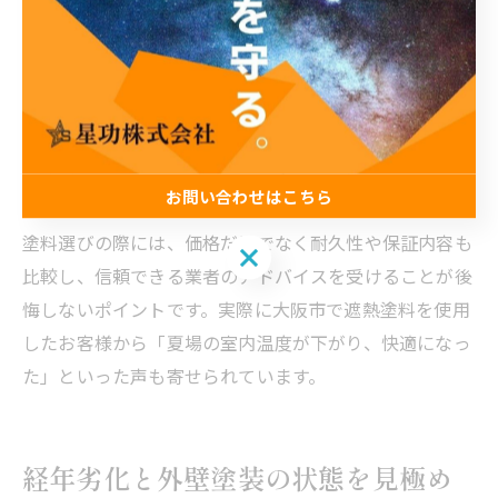
年、フッ素塗料で15～20年程度とされています。
「外壁塗料の耐用年数が30年のものはありますか？」と
いう質問もありますが、現状30年の耐用年数を保証する
塗料はほとんどありません。塗料の性能だけでなく、施
工方法や下地の状態によっても寿命は左右されるため、
お問い合わせはこちら
バランスを見て選ぶことが大切です。
塗料選びの際には、価格だけでなく耐久性や保証内容も
お問い合わせはこちら
比較し、信頼できる業者のアドバイスを受けることが後
悔しないポイントです。実際に大阪市で遮熱塗料を使用
したお客様から「夏場の室内温度が下がり、快適になっ
た」といった声も寄せられています。
経年劣化と外壁塗装の状態を見極め