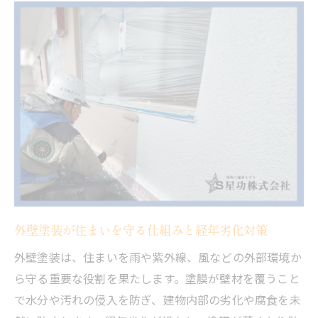
ツ
外壁塗装の寿命を延ばす定期点検とメンテ
ナンス術
劣化を防ぐ外壁塗装の適切なメンテナンス
時期
外壁塗装の耐用年数を引き出す施工ポイン
ト
外壁塗装の寿命を延ばす塗料選びの注意点
経年劣化と外壁塗装の状態を見極めるコツ
外壁塗装の経年劣化を見抜くチェック方法
外壁塗装が住まいを守る仕組みと経年劣化対策
経年劣化の症状を外壁塗装で見極めるポイ
外壁塗装は、住まいを雨や紫外線、風などの外部環境か
ント
ら守る重要な役割を果たします。塗膜が壁材を覆うこと
外壁塗装の劣化サインと早期発見の重要性
で水分や汚れの侵入を防ぎ、建物内部の劣化や腐食を未
外壁塗装の状態診断で後悔しない判断基準