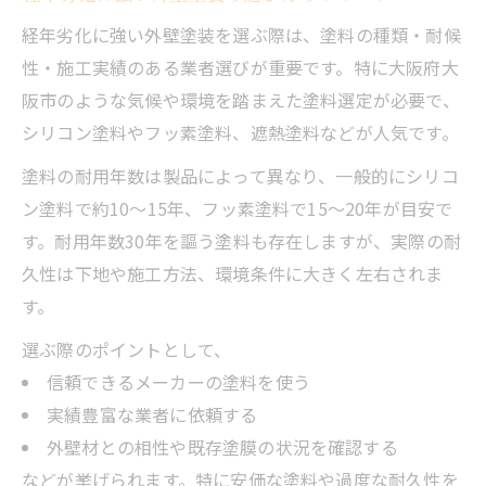
劣化症状から適切な外壁塗装の選び方を解
経年劣化に強い外壁塗装を選ぶ際は、塗料の種類・耐候
説
性・施工実績のある業者選びが重要です。特に大阪府大
外壁塗装の種類で異なる劣化症状への対応
阪市のような気候や環境を踏まえた塗料選定が必要で、
経年劣化に合った外壁塗装の選び方のコツ
シリコン塗料やフッ素塗料、遮熱塗料などが人気です。
外壁塗装の耐用年数を左右するポイント解説
塗料の耐用年数は製品によって異なり、一般的にシリコ
外壁塗装の耐用年数を決める要素と対策
ン塗料で約10～15年、フッ素塗料で15～20年が目安で
塗料選びが外壁塗装の耐久性に与える影響
す。耐用年数30年を謳う塗料も存在しますが、実際の耐
施工品質で変わる外壁塗装の耐用年数
久性は下地や施工方法、環境条件に大きく左右されま
外壁塗装の耐用年数を伸ばすメンテナンス
す。
法
選ぶ際のポイントとして、
耐用年数が長い外壁塗装の特徴と選び方
信頼できるメーカーの塗料を使う
実績豊富な業者に依頼する
外壁材との相性や既存塗膜の状況を確認する
などが挙げられます。特に安価な塗料や過度な耐久性を