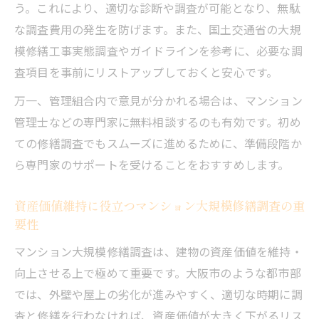
ックリスト
う。これにより、適切な診断や調査が可能となり、無駄
経年劣化に対応するマンション大規模修繕
な調査費用の発生を防げます。また、国土交通省の大規
調査の進め方
模修繕工事実態調査やガイドラインを参考に、必要な調
築浅と築古で変わるマンション大規模修繕
査項目を事前にリストアップしておくと安心です。
調査の注意点
万一、管理組合内で意見が分かれる場合は、マンション
費用を抑えるための修繕調査実践ガイド
管理士などの専門家に無料相談するのも有効です。初め
マンション大規模修繕調査で費用を抑える
ての修繕調査でもスムーズに進めるために、準備段階か
実践術
ら専門家のサポートを受けることをおすすめします。
業者選定でマンション大規模修繕調査の費
資産価値維持に役立つマンション大規模修繕調査の重
用を削減
要性
相見積もりでマンション大規模修繕調査の
マンション大規模修繕調査は、建物の資産価値を維持・
コスト比較
向上させる上で極めて重要です。大阪市のような都市部
マンション大規模修繕調査の節約ポイント
では、外壁や屋上の劣化が進みやすく、適切な時期に調
実例集
査と修繕を行わなければ、資産価値が大きく下がるリス