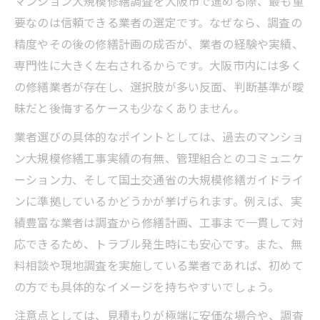
マンション大規模修繕調査を大阪市で進める際、最も重
要なのは信頼できる業者の選定です。なぜなら、調査の
マンション大規模修繕調査の基本的な流れ
精度やその後の修繕計画の成否が、業者の経験や実績、
を徹底解説
専門性に大きく左右されるからです。大阪市内には多く
管理組合が知るべきマンション大規模修繕
の修繕業者が存在し、選択肢が多い反面、判断基準が曖
調査の進行工程
昧だと後悔するケースも少なくありません。
マンション大規模修繕調査の準備から実施
までの流れ
業者選びの具体的なポイントとしては、過去のマンショ
ン大規模修繕工事実績の有無、管理組合とのコミュニケ
マンション大規模修繕調査に必要な管理組
ーション力、そして国土交通省の大規模修繕ガイドライ
合の役割とは
ンに準拠しているかどうかが挙げられます。例えば、実
マンション大規模修繕調査後の管理組合の
績豊富な業者は調査から修繕計画、工事まで一貫して対
対応ポイント
応できるため、トラブル発生時にも安心です。また、無
失敗しないマンション大規模修繕調査の選び方
料相談や現地調査を実施している業者であれば、初めて
マンション大規模修繕調査で信頼できるコ
の方でも具体的なイメージを持ちやすいでしょう。
ンサル選び
注意点としては、見積もりが極端に安価な場合や、調査