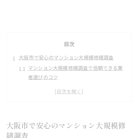
目次
大阪市で安心のマンション大規模修繕調査
マンション大規模修繕調査で信頼できる業
者選びのコツ
大阪市でマンション大規模修繕調査を始め
る前の準備
資産価値維持に役立つマンション大規模修
繕調査の重要性
大阪市で安心のマンション大規模修
トラブル回避に効くマンション大規模修繕
繕調査
調査の進め方