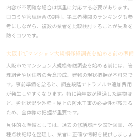
マンション大規模修繕調査の業者選定で失
内容が不明確な場合は慎重に対応する必要があります。
敗しない方法
口コミや管理組合の評判、第三者機関のランキングも参
過去事例から学ぶマンション大規模修繕調
考にしながら、複数の業者を比較検討することが失敗を
査の選び方
防ぐコツです。
マンション大規模修繕調査の比較ポイント
と注意点
大阪市でマンション大規模修繕調査を始める前の準備
マンション大規模修繕調査で重視すべき評
大阪市でマンション大規模修繕調査を始める前には、管
価基準
理組合や居住者の合意形成、建物の現状把握が不可欠で
築年数別にみる大規模修繕調査のポイント
す。事前準備を怠ると、調査段階でトラブルや追加費用
築年数ごとに異なるマンション大規模修繕
が発生しやすくなります。特に築年数が経過した建物ほ
調査の着眼点
ど、劣化状況や外壁・屋上の防水工事の必要性が高まる
築30年以上のマンション大規模修繕調査で
ため、全体像の把握が重要です。
重視すべき点
具体的な準備としては、過去の修繕履歴や設計図面、各
マンション大規模修繕調査の築年数別チェ
種点検記録を整理し、業者に正確な情報を提供しましょ