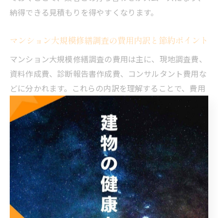
納得できる見積もりを得やすくなります。
マンション大規模修繕調査の費用内訳と節約ポイント
マンション大規模修繕調査の費用は主に、現地調査費、
資料作成費、診断報告書作成費、コンサルタント費用な
どに分かれます。これらの内訳を理解することで、費用
の妥当性や節約ポイントを見極めやすくなります。
例えば、現地調査費は調査範囲や建物規模によって変動
しますが、複数業者へ一括で依頼することで出張費や諸
経費を抑えられるケースもあります。資料作成や報告書
の内容も、必要最低限の項目に絞ることで費用を節約で
きる場合があります。コンサルタント費用については、
大規模修繕コンサルタントランキングや口コミを参考
に、実績と費用のバランスを重視して選ぶことが大切で