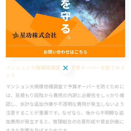
す。
節約のためには、調査項目の優先順位を明確にし、不要
なオプションや重複した調査を避けることがポイントで
す。また、国土交通省の大規模修繕ガイドラインを活用
することで、必要な調査内容や適正な費用目安をチェッ
クしやすくなります。
お問い合わせはこちら
お問い合わせはこちら
マンション大規模修繕調査で予算オーバーを防ぐポイ
ント
マンション大規模修繕調査で予算オーバーを防ぐために
は、見積もり段階から費用の内訳と必要性をしっかり確
認し、余計な追加作業や不透明な費用が発生しないよう
注意することが重要です。なぜなら、後から不明瞭な追
加費用が発生すると、管理組合の合意形成や資金計画に
大きな影響を及ぼすためです。