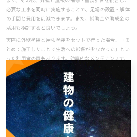
必要な工事を同時に実施することで、足場の設置・解体
の手間と費用を削減できます。また、補助金や助成金の
活用も検討すると良いでしょう。
実際に外壁塗装と屋根塗装をセットで行った場合、「ま
とめて施工したことで生活への影響が少なかった」とい
った利用者の声もあります。効率的なメンテナンスで、
建物の寿命延長とコストダウンを両立しましょう。
ドローンが実現する屋根塗装の高精度チェック
ドローンによる屋根塗装の高精度チェックは、従来の点
検方法と比べて格段に精度が向上しています。高解像度
カメラや赤外線カメラを搭載することで、肉眼では見落
としがちな細かなひび割れや塗膜の剥離、雨漏りの原因
となる箇所までしっかり確認できます。