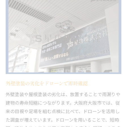
ドローン調査が屋根塗装の安全性を高める
理由
屋根塗装でも役立つ外壁塗装ドローン診断
外壁塗装と合わせた屋根の効率的メンテ術
ドローンが実現する屋根塗装の高精度チェ
ック
ドローンで進化する外壁点検のポイントとは
外壁塗装点検をドローンで効率的に行う方
法
外壁塗装の劣化をドローンで即時確認
外壁塗装の状態把握にドローンが強い理由
外壁塗装や屋根塗装の劣化は、放置することで雨漏りや
外壁塗装で重要なドローン点検の流れ解説
建物の寿命短縮につながります。大阪府大阪市では、従
外壁塗装診断の精度向上に役立つ技術
来の目視や足場を組む点検に比べて、ドローンを活用し
ドローン活用の外壁塗装トラブル防止術
た調査が増えています。ドローンを用いることで、短時
足場不要な調査で負担軽減を実現する方法