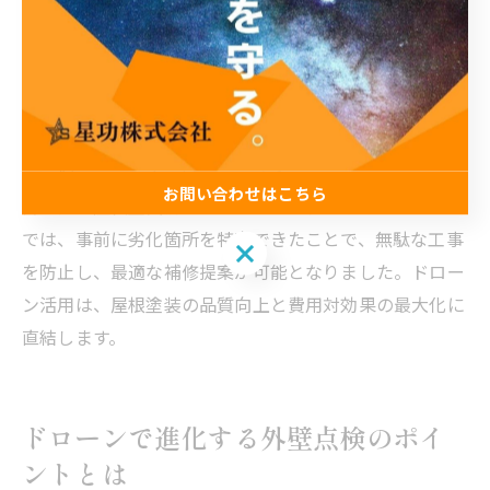
特に大阪府大阪市の住宅密集地では、ドローンによる屋
根診断が安全かつ迅速に実施できるため、依頼者が安心
して調査を任せられるのが大きな利点です。撮影データ
は依頼主にも分かりやすく提示され、補修箇所の明確化
や見積もりの正確性向上にも寄与します。
お問い合わせはこちら
例えば、屋根塗装前にドローンチェックを行ったケース
では、事前に劣化箇所を特定できたことで、無駄な工事
お問い合わせはこちら
を防止し、最適な補修提案が可能となりました。ドロー
ン活用は、屋根塗装の品質向上と費用対効果の最大化に
直結します。
ドローンで進化する外壁点検のポイ
ントとは