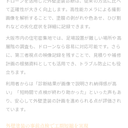
ドローンを活用した外壁塗装診断は、従来の方法に比べ
躍
て正確性が大きく向上します。高性能カメラによる撮影
外壁塗装の劣化診断はドローンにお任せ
画像を解析することで、塗膜の剥がれや色あせ、ひび割
外壁塗装で小さなひび割れも見逃さない秘
れなどの劣化症状を詳細に記録できます。
訣
大阪市内の住宅密集地では、足場設置が難しい場所や高
外壁塗装品質向上にドローン技術が有効
層階の調査も、ドローンなら容易に対応可能です。さら
外壁塗装の予防保全に役立つ最新調査法
に、第三者視点の映像記録を残すことで、見積りや補修
計画の根拠資料としても活用でき、トラブル防止にも役
立ちます。
利用者からは「診断結果が画像で説明され納得感が高
い」「短時間で点検が終わり助かった」といった声もあ
り、安心して外壁塗装の計画を進められる点が評価され
ています。
外壁塗装の事前点検で工期短縮を実現