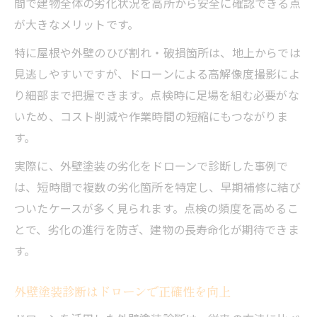
間で建物全体の劣化状況を高所から安全に確認できる点
外壁塗装の足場レス診断でコストを削減
が大きなメリットです。
外壁塗装調査の負担軽減にドローンを活用
特に屋根や外壁のひび割れ・破損箇所は、地上からでは
外壁塗装で足場不要の安全な診断方法とは
見逃しやすいですが、ドローンによる高解像度撮影によ
外壁塗装調査の作業効率を向上させる工夫
り細部まで把握できます。点検時に足場を組む必要がな
いため、コスト削減や作業時間の短縮にもつながりま
外壁塗装費用の節約術とドローンの利点
す。
補助金と費用効果からみる外壁塗装の選び方
外壁塗装の補助金を活用するポイント解説
実際に、外壁塗装の劣化をドローンで診断した事例で
は、短時間で複数の劣化箇所を特定し、早期補修に結び
外壁塗装費用と補助金の最新動向を把握
ついたケースが多く見られます。点検の頻度を高めるこ
外壁塗装の賢い選択で費用対効果を最大化
とで、劣化の進行を防ぎ、建物の長寿命化が期待できま
外壁塗装診断は補助金申請と相性抜群
す。
外壁塗装助成の条件と見積もりの注意点
ひび割れ発見に役立つ最新ドローン技術の実力
外壁塗装診断はドローンで正確性を向上
外壁塗装前のひび割れ検知にドローンが活