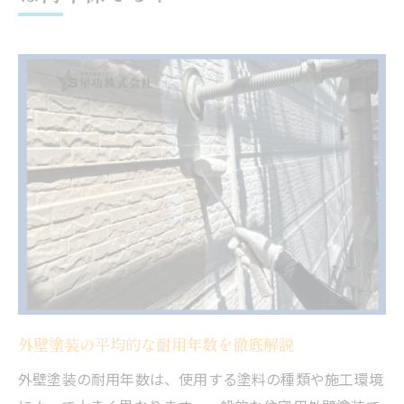
外壁塗装の寿命を延ばす大阪の気候対策法
多雨多湿な大阪で外壁塗装を守る方法
気温変動と外壁塗装の耐久年数の関係性
カビ・藻対策で外壁塗装の寿命を延ばす
外壁塗装に強い塗料の選び方と効果
外壁塗装の寿命を延ばす定期点検の重要性
耐用年数の長い外壁塗装選びのポイント
外壁塗装の耐用年数別おすすめ塗料紹介
外壁塗装で重視すべき耐久性とコスト比較
シリコンや無機塗料の特徴と選び方のコツ
外壁塗装を長持ちさせる施工業者選定法
外壁塗装の平均的な耐用年数を徹底解説
外壁塗装の耐用年数と減価償却の基礎知識
外壁塗装の耐用年数は、使用する塗料の種類や施工環境
国税庁基準で見る外壁塗装と減価償却の関係