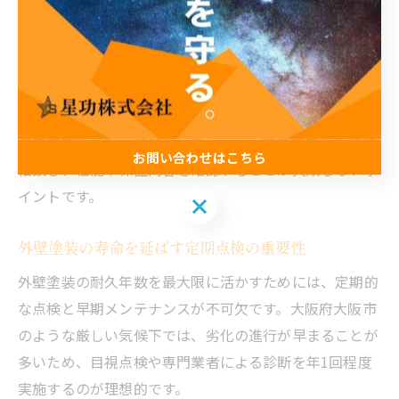
ン塗料、長期間のメンテナンスコストを抑えたいなら無
機塗料が適しています。
国税庁の減価償却年数の考え方も参考に、外壁塗装の費
用を長期的な投資と捉え、ランニングコストや将来の再
塗装時期も見据えて選択しましょう。施工業者と十分に
お問い合わせはこちら
相談し、性能や保証内容を確認することが失敗しないポ
イントです。
お問い合わせはこちら
外壁塗装の寿命を延ばす定期点検の重要性
外壁塗装の耐久年数を最大限に活かすためには、定期的
な点検と早期メンテナンスが不可欠です。大阪府大阪市
のような厳しい気候下では、劣化の進行が早まることが
多いため、目視点検や専門業者による診断を年1回程度
実施するのが理想的です。