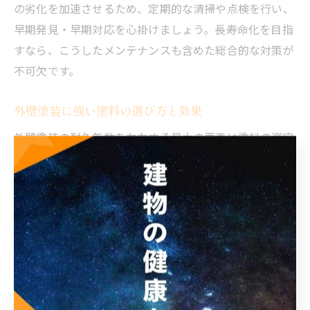
の劣化を加速させるため、定期的な清掃や点検を行い、
早期発見・早期対応を心掛けましょう。長寿命化を目指
すなら、こうしたメンテナンスも含めた総合的な対策が
不可欠です。
外壁塗装に強い塗料の選び方と効果
外壁塗装の耐久年数を左右する最大の要素は塗料の選定
です。大阪府大阪市のような気候条件下では、シリコン
塗料やフッ素塗料、無機塗料などが高い耐用年数を誇り
ます。一般的に、ウレタン塗料は8～10年、シリコン塗
料は12～15年、フッ素塗料は15～20年、無機塗料は20
年以上の耐久性が期待できます。
塗料選びの際は、耐水性・耐候性・防汚性に注目し、建
物や予算、メンテナンス周期に合ったものを選ぶことが
大切です。たとえば、費用対効果を重視するならシリコ