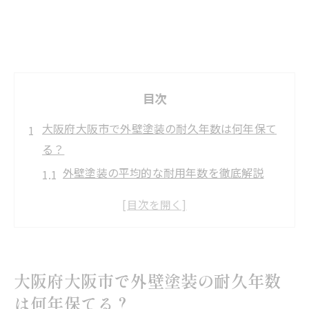
目次
大阪府大阪市で外壁塗装の耐久年数は何年保て
る？
外壁塗装の平均的な耐用年数を徹底解説
大阪の気候が外壁塗装の寿命に与える影響
外壁塗装の劣化サインはどこを見れば分か
る？
外壁塗装の耐用年数とおすすめ塗料の特徴
大阪府大阪市で外壁塗装の耐久年数
外壁塗装を長持ちさせるための生活習慣と
は何年保てる？
は