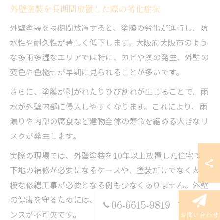
外壁塗装を長期間放置した際の劣化症状
外壁塗装を長期間放置すると、塗膜の劣化が進行し、防
水性や耐久性が著しく低下します。大阪府大阪市のよう
な多雨多湿なエリアでは特に、カビや藻の発生、外壁の
変色や色褪せが早期に見られることが多いです。
さらに、塗膜が剥がれたりひび割れが生じることで、雨
水が外壁内部に侵入しやすくなります。これにより、雨
漏りや内部の腐食など建物全体の寿命を縮める大きなリ
スクが発生します。
実際の現場では、外壁塗装を10年以上放置した住宅で、
下地の補修が必要になるケースや、塗装だけでなく大規
模な修繕工事が必要となる例も少なくありません。外壁
の健康を守るためには、定期的な点検と適切なメンテナ
06-6615-9819
ンスが不可欠です。
お問い合わせ