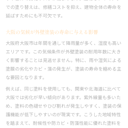
外壁塗装の耐用年数ランキング最新情報
での塗り替えは、修繕コストを抑え、建物全体の寿命を
主要塗料ごとの外壁塗装寿命を比較
延ばすためにも不可欠です。
長寿命外壁塗装の選び方とランキング活用
大阪の気候が外壁塗装の寿命に与える影響
法
外壁塗装の耐久年数アップの秘訣を紹介
大阪府大阪市は年間を通して降雨量が多く、湿度も高い
エリアです。この気候条件が外壁塗装の耐用年数に大き
外壁塗装ランキングと費用対効果の関係
く影響することは見逃せません。特に、雨や湿気による
塗膜の劣化やカビ・藻の発生が、塗装の寿命を縮める主
な要因となります。
例えば、同じ塗料を使用しても、関東や北海道に比べて
大阪では劣化が早い傾向があります。紫外線量も多いた
め、塗料の色褪せやひび割れが発生しやすく、塗装の保
護機能が低下しやすいのが現実です。こうした地域特性
を踏まえて、耐候性や防カビ・防藻性能に優れた塗料を