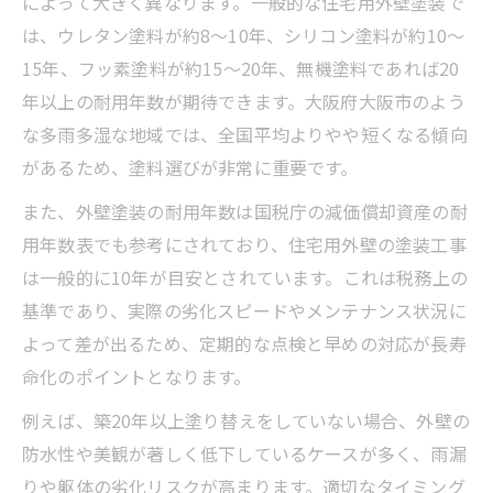
によって大きく異なります。一般的な住宅用外壁塗装で
外壁塗装の減価償却年数と耐用年数の違い
は、ウレタン塗料が約8〜10年、シリコン塗料が約10〜
国税庁の耐用年数を活用した節税ポイント
15年、フッ素塗料が約15〜20年、無機塗料であれば20
年以上の耐用年数が期待できます。大阪府大阪市のよう
外壁塗装と減価償却の基礎をやさしく解説
な多雨多湿な地域では、全国平均よりやや短くなる傾向
外壁塗装工事の経費計上と耐久性の関係
があるため、塗料選びが非常に重要です。
外壁塗装の耐用年数ランキングとの比較
また、外壁塗装の耐用年数は国税庁の減価償却資産の耐
外壁塗装を20年放置した場合のリスクとは
用年数表でも参考にされており、住宅用外壁の塗装工事
外壁塗装を長期間放置した際の劣化症状
は一般的に10年が目安とされています。これは税務上の
20年未塗装による外壁の寿命短縮リスク
基準であり、実際の劣化スピードやメンテナンス状況に
外壁塗装のメンテナンス不足が招くトラブ
よって差が出るため、定期的な点検と早めの対応が長寿
ル
命化のポイントとなります。
外壁塗装の適正時期と放置の影響を解説
例えば、築20年以上塗り替えをしていない場合、外壁の
塗装工事の耐用年数を超えた場合の注意点
防水性や美観が著しく低下しているケースが多く、雨漏
外壁塗装の耐用年数ランキングを徹底解説
りや躯体の劣化リスクが高まります。適切なタイミング