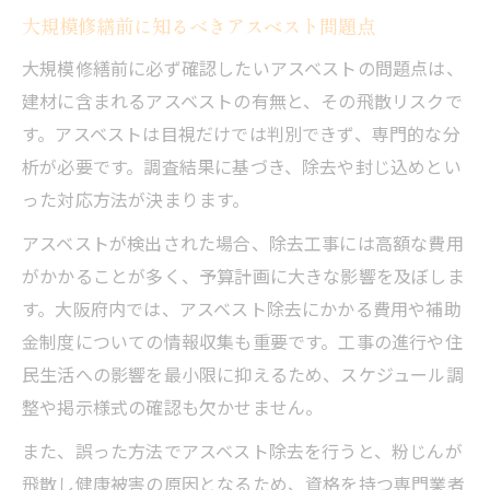
解説
大規模修繕前に知るべきアスベスト問題点
アスベスト事前調査の依頼から結果までの
大規模修繕前に必ず確認したいアスベストの問題点は、
流れ
建材に含まれるアスベストの有無と、その飛散リスクで
現地確認から報告書作成までの実施手順を
す。アスベストは目視だけでは判別できず、専門的な分
解説
析が必要です。調査結果に基づき、除去や封じ込めとい
適切なアスベスト分析会社の選び方ポイン
った対応方法が決まります。
ト
アスベストが検出された場合、除去工事には高額な費用
事前調査結果の掲示と報告までのポイント
がかかることが多く、予算計画に大きな影響を及ぼしま
大阪府で活用できる助成金と補助金の使い方
す。大阪府内では、アスベスト除去にかかる費用や補助
マンション大規模修繕の補助金対象となる
金制度についての情報収集も重要です。工事の進行や住
アスベスト調査
民生活への影響を最小限に抑えるため、スケジュール調
大阪府で利用可能なアスベスト調査助成制
整や掲示様式の確認も欠かせません。
度の概要
また、誤った方法でアスベスト除去を行うと、粉じんが
補助金活用でアスベスト除去費用を抑える
飛散し健康被害の原因となるため、資格を持つ専門業者