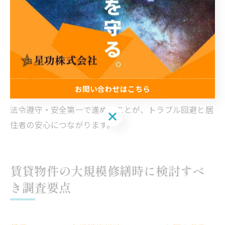
管理体制が不十分と見なされ、追加調査や是正指導が求
められることもあります。特にアスベストが発見された
場合は、速やかに除去計画を立て、補助金や助成金の申
請も忘れずに行う必要があります。
注意点として、調査や除去を安易に自己判断で進めるこ
お問い合わせはこちら
とは避けましょう。専門資格を持つ調査会社に依頼し、
法令遵守・安全第一で進めることが、トラブル回避と居
お問い合わせはこちら
住者の安心につながります。
賃貸物件の大規模修繕時に検討すべ
き調査要点