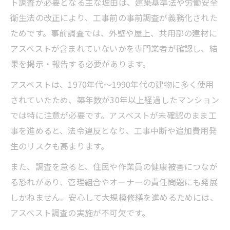
ト調査が必要となる主な理由は、建築基準法や労働安全
賃貸物件の大規模修繕時に検討すべき調査要点
衛生法の改正により、工事前の事前調査が義務化された
ためです。事前調査では、外壁や屋上、共用部の建材に
賃貸マンション大規模修繕時のアスベスト
アスベストが含まれていないかを専門業者が確認し、結
調査義務
果を掲示・報告する必要があります。
所有者・管理会社が知るべき調査の対応策
賃貸物件ならではのアスベスト調査の注意
アスベストは、1970年代～1990年代の建物に多く使用
点とは
されていたため、築年数が30年以上経過したマンション
では特に注意が必要です。アスベストが未確認のまま工
賃貸マンションでの大規模修繕と調査費用
事を進めると、法令違反となり、工事中断や追加費用発
の考え方
生のリスクも高まります。
調査義務が不要となるケースと判断基準を
解説
また、調査を怠ると、住民や作業員の健康被害につなが
る恐れがあり、管理組合やオーナーの責任問題にも発展
アスベスト事前調査を行う際の基本ステップと
しかねません。安心して大規模修繕を進めるためには、
は
アスベスト調査の実施が不可欠です。
マンション大規模修繕時の事前調査フロー