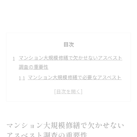
目次
マンション大規模修繕で欠かせないアスベスト
調査の重要性
マンション大規模修繕で必要なアスベスト
調査の理由
大規模修繕前に知るべきアスベスト問題点
アスベスト事前調査が安全性確保に不可欠
な訳
マンション大規模修繕で欠かせない
マンション大規模修繕とアスベストリスク
アスベスト調査の重要性
の関係