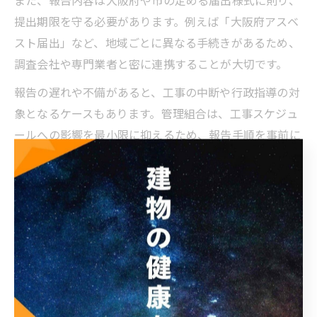
提出期限を守る必要があります。例えば「大阪府アスベ
スト届出」など、地域ごとに異なる手続きがあるため、
調査会社や専門業者と密に連携することが大切です。
報告の遅れや不備があると、工事の中断や行政指導の対
象となるケースもあります。管理組合は、工事スケジュ
ールへの影響を最小限に抑えるため、報告手順を事前に
確認し、段取りよく進めることが成功への近道です。
法改正によるアスベスト調査の罰則や注意点を解説
法改正により、アスベスト調査を怠った場合や虚偽報告
を行った場合には、行政からの指導や罰則が科されるこ
ととなりました。罰則には工事停止命令や過料が含ま
れ、管理組合や発注者の責任も問われます。
また、調査結果の掲示・届出を怠ると、工事現場の安全