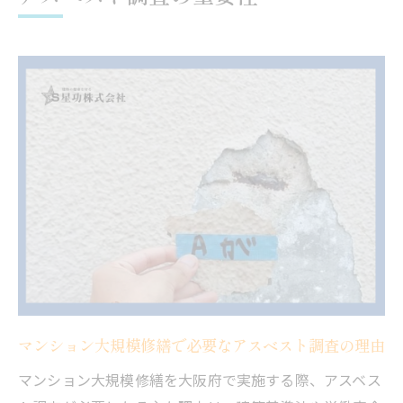
アスベスト調査義務化が住まいの安心につ
ながる理由
アスベスト調査義務化で何が変わるか詳しく解
説
マンション大規模修繕工事で変わる法令対
応の概要
アスベスト調査義務化後の管理組合の新た
な責任
義務化によるアスベスト調査の進め方のポ
イント
大規模修繕で求められるアスベスト報告手
順の変化
マンション大規模修繕で必要なアスベスト調査の理由
法改正によるアスベスト調査の罰則や注意
マンション大規模修繕を大阪府で実施する際、アスベス
点を解説