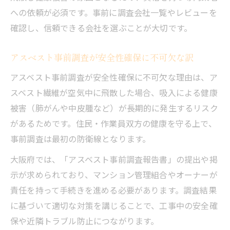
コツ
への依頼が必須です。事前に調査会社一覧やレビューを
申請時に押さえたい補助金・助成金の条件
確認し、信頼できる会社を選ぶことが大切です。
大規模修繕と費用負担軽減のための支援制
度を解説
アスベスト事前調査が安全性確保に不可欠な訳
大規模修繕の費用抑制に役立つ制度を徹底検証
アスベスト事前調査が安全性確保に不可欠な理由は、ア
マンション大規模修繕費用の抑え方とアス
スベスト繊維が空気中に飛散した場合、吸入による健康
ベスト調査
被害（肺がんや中皮腫など）が長期的に発生するリスク
アスベスト調査費用に使える支援制度の活
があるためです。住民・作業員双方の健康を守る上で、
用法
事前調査は最初の防衛線となります。
費用抑制につながる補助金・助成金の選び
大阪府では、「アスベスト事前調査報告書」の提出や掲
方
示が求められており、マンション管理組合やオーナーが
大規模修繕コスト削減を実現する調査の進
責任を持って手続きを進める必要があります。調査結果
め方
に基づいて適切な対策を講じることで、工事中の安全確
マンション大規模修繕と費用最適化のため
保や近隣トラブル防止につながります。