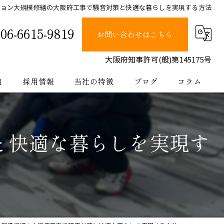
ション大規模修繕の大阪府工事で騒音対策と快適な暮らしを実現する方法
06-6615-9819
お問い合わせはこちら
大阪府知事許可(般)第145175号
内
採用情報
当社の特徴
ブログ
コラム
塗装
と快適な暮らしを実現す
止水
防水
内装
公共工事