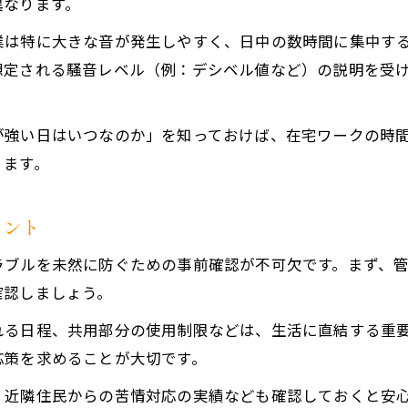
異なります。
赤ちゃんや高齢者に配慮した騒音軽減方法を紹介
業は特に大きな音が発生しやすく、日中の数時間に集中す
マンション大規模修繕で赤ちゃんを守る工夫
想定される騒音レベル（例：デシベル値など）の説明を受
高齢者の健康を考えた騒音対策の実践例
静かな空間づくりに役立つグッズ活用法
が強い日はいつなのか」を知っておけば、在宅ワークの時
体調不良を防ぐための室内環境調整ポイント
ります。
家族全員が安心できる日常生活への配慮
大規模修繕ノイローゼを予防するためには
イント
マンション大規模修繕とノイローゼの関係性
お問い合わせはこちら
お問い合わせはこちら
ラブルを未然に防ぐための事前確認が不可欠です。まず、
ストレスを溜めない日々の過ごし方の工夫
確認しましょう。
音や振動が与える心身への影響を知る
不安や悩みを相談できる環境づくりの重要性
れる日程、共用部分の使用制限などは、生活に直結する重
応策を求めることが大切です。
マンション住民同士の支え合いが大切な理由
、近隣住民からの苦情対応の実績なども確認しておくと安