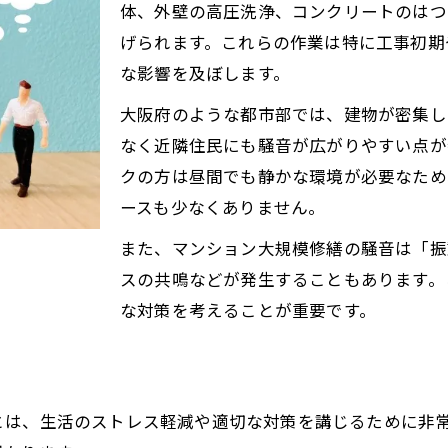
家族で協力して乗り切る騒音ストレス解消法
体、外壁の高圧洗浄、コンクリートのはつ
大阪府の修繕工事で快適生活を守るヒント
げられます。これらの作業は特に工事初期
マンション大規模修繕時の大阪府特有の注意点
な影響を及ぼします。
快適な暮らしを保つための事前準備のコツ
大阪府のような都市部では、建物が密集し
地域の情報共有でトラブルを未然に防ぐ方法
なく近隣住民にも騒音が広がりやすい点が
クの方は昼間でも静かな環境が必要なため
大阪府の住民目線での騒音対策体験談
ースも少なくありません。
工事担当者との円滑なコミュニケーション術
騒音が気になるなら実践したい暮らしの知恵
また、マンション大規模修繕の騒音は「振
スの共鳴などが発生することもあります。
マンション大規模修繕騒音に強い住まい方を伝授
な対策を考えることが重要です。
簡単にできる室内防音アレンジのポイント
家賃や引っ越しを検討する際の注意点
体調不良を防ぐための生活リズムづくり
とは、生活のストレス軽減や適切な対策を講じるために非
家族間でのストレスケアと相談の重要性