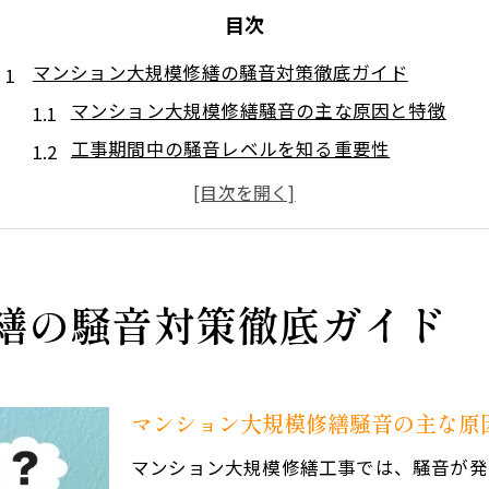
目次
マンション大規模修繕の騒音対策徹底ガイド
マンション大規模修繕騒音の主な原因と特徴
工事期間中の騒音レベルを知る重要性
騒音トラブルを防ぐための事前確認ポイント
マンション大規模修繕で実践したい基本騒音対策
効果的な防音グッズや対策アイテムの選び方
工事中に静かに過ごす具体的な工夫とは
繕の騒音対策徹底ガイド
マンション大規模修繕時の生活リズム調整術
うるさい時におすすめの室内防音アイデア
在宅ワーク時の騒音対策と集中力維持法
マンション大規模修繕騒音の主な原
工事のうるさい時間帯を避ける外出計画
マンション大規模修繕工事では、騒音が発