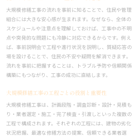
ョン術
大規模修繕工事の流れを事前に知ることで、住民や管理
大規模修繕工事中の住民説明会運営のコツ
組合には大きな安心感が生まれます。なぜなら、全体の
工事の流れを分かりやすく共有する方法
スケジュールや注意点を理解しておけば、工事中の不明
住民の安心を守る大規模修繕工事の工夫
点や突発的な問題にも冷静に対応できるからです。例え
資産価値を守るための大規模修繕工事計画術
ば、事前説明会で工程や進行状況を説明し、質疑応答の
大規模修繕工事の計画が資産価値維持の鍵
場を設けることで、住民の不安や疑問を解消できます。
流れを事前に把握することは、トラブル予防や信頼関係
長期的視点で考える流れと修繕計画のコツ
構築にもつながり、工事の成功に直結します。
資産価値を高める大規模修繕工事の進め方
計画的な流れが将来の安心につながる理由
大規模修繕工事の工程ごとの役割と重要性
大規模修繕工事で考慮すべき計画のポイン
大規模修繕工事は、計画段階・調査診断・設計・見積も
ト
り・業者選定・施工・完了検査・引渡しといった複数の
信頼できる業者選びと大規模修繕工事の進行管
工程で構成されます。それぞれの工程には、建物の劣化
理
状況把握、最適な修繕方法の提案、信頼できる業者選
大規模修繕工事の成功は業者選びが決め手