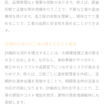
定、品質管理など重要な役割があります。例えば、調査
信頼できる業者を見極めるための流れ
診断で正確な現状把握を行うことで、不要な工事や追加
進行管理で役立つ大規模修繕工事チェック
費用を防げます。各工程の役割を理解し、順序立てて進
ポイント
めることで、工事の品質と安全性を高めることができま
業者と協力して流れを円滑に進める方法
す。
大規模修繕工事の進行管理で意識する点
計画的な流れが工事の質を左右する理由
失敗しない大規模修繕工事のスケジュール調整
術
計画的な流れを確立することは、大規模修繕工事の質を
大きく左右します。なぜなら、事前準備が不十分だと、
大規模修繕工事のスケジュール管理の極意
施工中のトラブルや品質低下につながるリスクが高まる
流れを踏まえたスケジュール調整のコツ
ためです。例えば、工程ごとに進捗管理表を作成し、定
工事遅延を防ぐための調整術とポイント
期的な進捗会議を実施することで、問題発生時の迅速な
大規模修繕工事の計画的な日程組みの方法
対応が可能になります。計画的な流れを守ることで、工
スムーズな流れを作る工程管理の工夫
事の遅延やコスト増加を防ぎ、建物の資産価値維持にも
直結します。