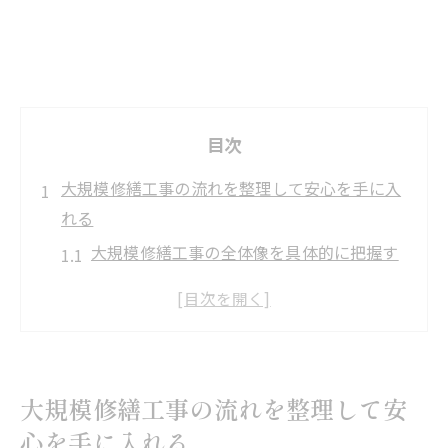
目次
大規模修繕工事の流れを整理して安心を手に入
れる
大規模修繕工事の全体像を具体的に把握す
る方法
流れを事前に知ることで生まれる安心感と
は
大規模修繕工事の工程ごとの役割と重要性
大規模修繕工事の流れを整理して安
計画的な流れが工事の質を左右する理由
心を手に入れる