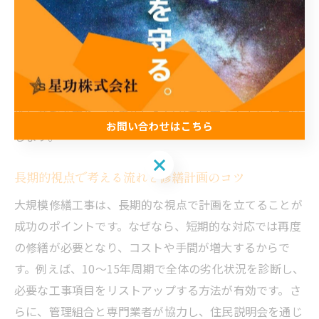
修繕により劣化を未然に防ぎ、長期間にわたって快適な
住環境を保てるからです。例えば、外壁や屋上の防水な
ど、劣化しやすい箇所を定期的に点検し、必要な修繕を
事前に計画することで、想定外の大規模な修理や資産価
値の下落を防げます。計画的な工事実施は、建物の安全
性と美観を守り、結果的に入居者満足度の向上にも直結
お問い合わせはこちら
します。
お問い合わせはこちら
長期的視点で考える流れと修繕計画のコツ
大規模修繕工事は、長期的な視点で計画を立てることが
成功のポイントです。なぜなら、短期的な対応では再度
の修繕が必要となり、コストや手間が増大するからで
す。例えば、10～15年周期で全体の劣化状況を診断し、
必要な工事項目をリストアップする方法が有効です。さ
らに、管理組合と専門業者が協力し、住民説明会を通じ