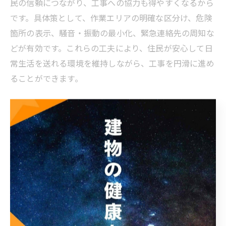
民の信頼につながり、工事への協力も得やすくなるから
です。具体策として、作業エリアの明確な区分け、危険
箇所の表示、騒音・振動の最小化、緊急連絡先の周知な
どが有効です。これらの工夫により、住民が安心して日
常生活を送れる環境を維持しながら、工事を円滑に進め
ることができます。
資産価値を守るための大規模修繕工
事計画術
大規模修繕工事の計画が資産価値維持の鍵
大規模修繕工事の計画は、マンションや建物の資産価値
を維持するために極めて重要です。なぜなら、計画的な