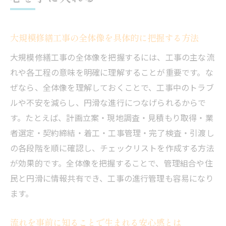
大規模修繕工事の不安解消に役立つポイン
ト
工事開始前に知っておきたい大規模修繕工事の
大規模修繕工事の全体像を具体的に把握する方法
基本
大規模修繕工事の全体像を把握するには、工事の主な流
大規模修繕工事前に押さえるべき基本知識
れや各工程の意味を明確に理解することが重要です。な
工事準備段階で注目したいポイントを解説
ぜなら、全体像を理解しておくことで、工事中のトラブ
大規模修繕工事の計画立案の重要性を知る
ルや不安を減らし、円滑な進行につなげられるからで
工事開始前の流れと必要な手続きを理解す
す。たとえば、計画立案・現地調査・見積もり取得・業
る
者選定・契約締結・着工・工事管理・完了検査・引渡し
の各段階を順に確認し、チェックリストを作成する方法
基本をおさえた大規模修繕工事の進め方
が効果的です。全体像を把握することで、管理組合や住
住民対応も含めた大規模修繕工事のスムーズな
民と円滑に情報共有でき、工事の進行管理も容易になり
進め方
ます。
大規模修繕工事で住民対応が重要な理由
スムーズな流れを実現するコミュニケーシ
流れを事前に知ることで生まれる安心感とは