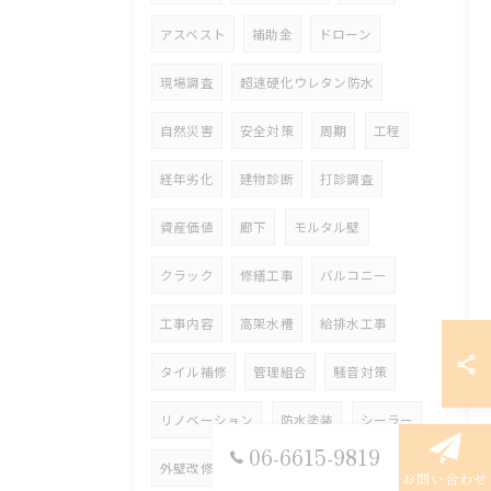
アスベスト
補助金
ドローン
現場調査
超速硬化ウレタン防水
自然災害
安全対策
周期
工程
経年劣化
建物診断
打診調査
資産価値
廊下
モルタル壁
クラック
修繕工事
バルコニー
工事内容
高架水槽
給排水工事
タイル補修
管理組合
騒音対策
リノベーション
防水塗装
シーラー
06-6615-9819
外壁改修工事
長尺シート
階段
お問い合わせ